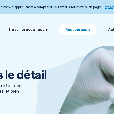
fs 2026 s'appliqueront à compter du 15 février. À retrouver sur la page :
My An
Travailler avec nous
Ressources
Act
Vos représentants en
Nos ana
Présentation
Foire aux questions
My Anydiag
L’équip
le détail
France
le détail
re tous les
s, et bien
Démarche qualité
Nos exp