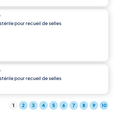
)
stérile pour recueil de selles
)
stérile pour recueil de selles
1
2
3
4
5
6
7
8
9
10