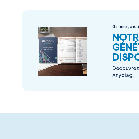
Gamme génét
NOTR
GÉNÉ
DISPO
Découvrez 
Anydiag.