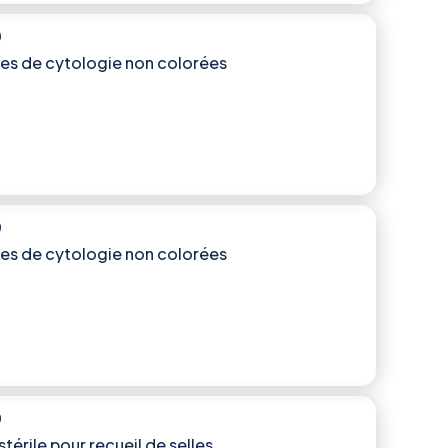
)
es de cytologie non colorées
)
es de cytologie non colorées
)
stérile pour recueil de selles