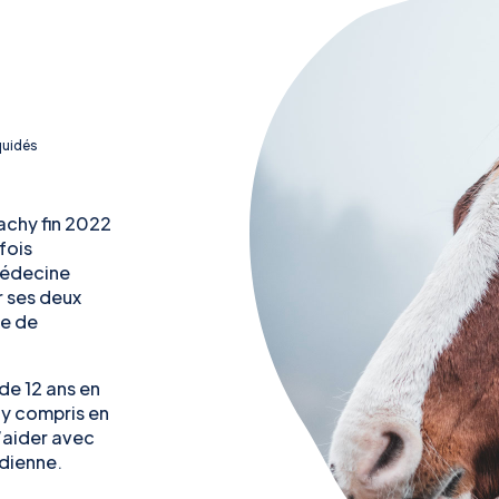
quidés
Bachy fin 2022
fois
médecine
r ses deux
re de
de 12 ans en
 y compris en
’aider avec
idienne.