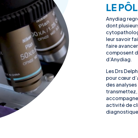
LE PÔ
Anydiag regr
dont plusieur
cytopathologi
leur savoir f
faire avancer 
composent dé
d’Anydiag.
Les Drs Delphi
pour cœur d’a
des analyses
transmettez, 
accompagner 
activité de c
diagnostique