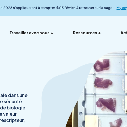
fs 2026 s'appliqueront à compter du 15 février. À retrouver sur la page :
My An
Travailler avec nous
Ressources
Act
Vos représentants en
Nos ana
Présentation
Foire aux questions
My Anydiag
L’équip
France
le détail
male dans une
e sécurité
Démarche qualité
Nos exp
de biologie
e valeur
rescripteur,