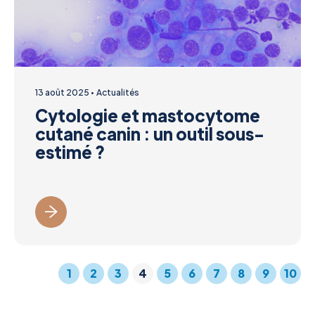
13 août 2025
Actualités
Cytologie et mastocytome
cutané canin : un outil sous-
estimé ?
1
2
3
4
5
6
7
8
9
10