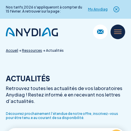
Nos tarifs 2026 s'appliqueront à compter du
My Anydiag
15 février. À retrouver sur la page :
Skip
to
content
Accueil
→
Ressources
→
Actualités
ACTUALITÉS
Retrouvez toutes les actualités de vos laboratoires
Anydiag ! Restez informé.e en recevant nos lettres
d’actualités.
Découvrez prochainement l’étendue de notre offre, inscrivez-vous
pour être tenu.e au courant de sa disponibilité.