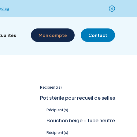
ydiag
ualités
Mon compte
Contact
lyses dans
Locaux et
e
Lieux de dépôt
Actualités
équipements
Récipient(s)
Pot stérile pour recueil de selles
Récipient(s)
ertises
Bouchon beige - Tube neutre
Récipient(s)