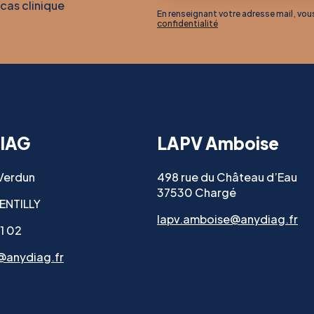
 cas clinique
En renseignant votre adresse mail, vo
confidentialité
IAG
LAPV Amboise
 Verdun
498 rue du Château d’Eau
37530 Chargé
ENTILLY
lapv.amboise@anydiag.fr
11 02
@anydiag.fr