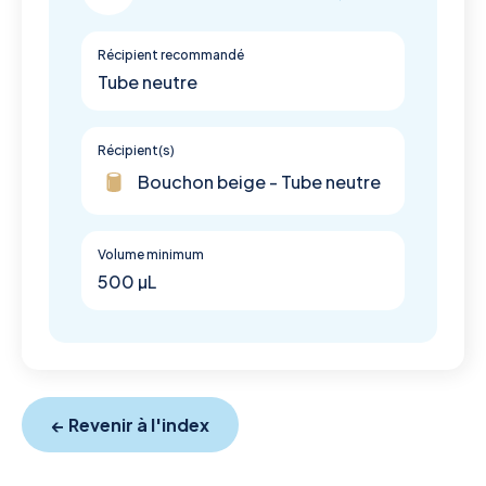
Récipient recommandé
Tube neutre
Récipient(s)
Bouchon beige - Tube neutre
Volume minimum
500 µL
← Revenir à l'index