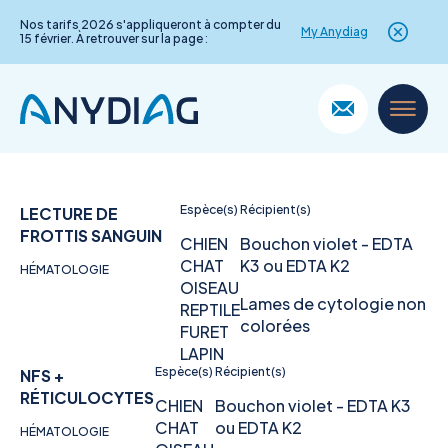
Nos tarifs 2026 s'appliqueront à compter du
My Anydiag
15 février. À retrouver sur la page :
Skip
to
content
Espèce(s)
Récipient(s)
LECTURE DE
FROTTIS SANGUIN
CHIEN
Bouchon violet - EDTA
CHAT
K3 ou EDTA K2
HÉMATOLOGIE
OISEAU
Lames de cytologie non
REPTILE
colorées
FURET
LAPIN
Espèce(s)
Récipient(s)
NFS +
RÉTICULOCYTES
CHIEN
Bouchon violet - EDTA K3
CHAT
ou EDTA K2
HÉMATOLOGIE