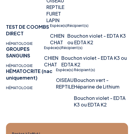
OISEAU
REPTILE
FURET
LAPIN
Espèce(s)
Récipient(s)
TEST DE COOMBS
DIRECT
CHIEN
Bouchon violet - EDTA K3
CHAT
ou EDTA K2
HÉMATOLOGIE
Espèce(s)
Récipient(s)
GROUPES
SANGUINS
CHIEN
Bouchon violet - EDTA K3 ou
CHAT
EDTA K2
HÉMATOLOGIE
Espèce(s)
Récipient(s)
HÉMATOCRITE (nac
uniquement)
OISEAU
Bouchon vert -
REPTILE
Héparine de Lithium
HÉMATOLOGIE
Bouchon violet - EDTA
K3 ou EDTA K2
Restez à l'affut !