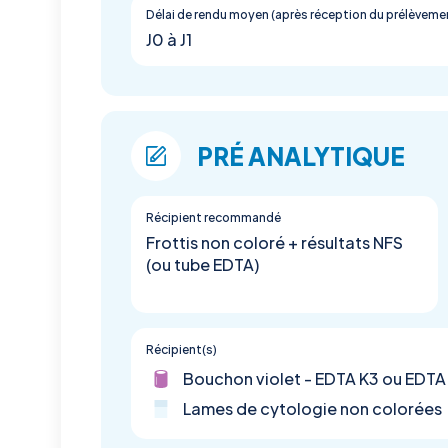
Délai de rendu moyen (après réception du prélèveme
J0 à J1
PRÉ ANALYTIQUE
Récipient recommandé
Frottis non coloré + résultats NFS
(ou tube EDTA)
Récipient(s)
Bouchon violet - EDTA K3 ou EDTA
Lames de cytologie non colorées