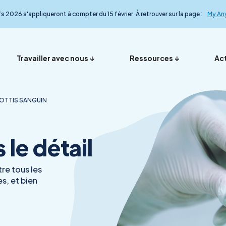
fs 2026 s'appliqueront à compter du 15 février. À retrouver sur la page :
My An
Travailler avec nous
Ressources
Act
ROTTIS SANGUIN
Vos représentants en
Nos ana
Présentation
Foire aux questions
My Anydiag
L’équip
le détail
France
le détail
re tous les
s, et bien
Démarche qualité
Nos exp