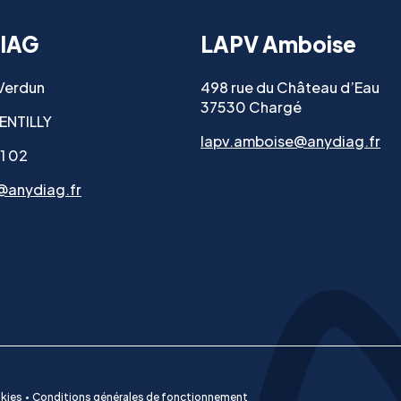
IAG
LAPV Amboise
 Verdun
498 rue du Château d’Eau
37530 Chargé
ENTILLY
lapv.amboise@anydiag.fr
11 02
@anydiag.fr
kies
Conditions générales de fonctionnement