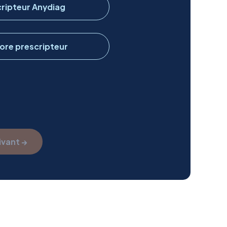
scripteur Anydiag
core prescripteur
ivant →