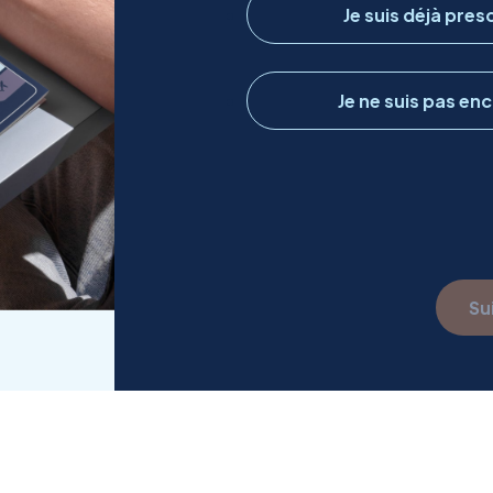
Je suis déjà pre
y
p
e
d
Je ne suis pas en
e
d
e
m
a
n
d
e
Su
*