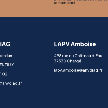
confidentialité
IAG
LAPV Amboise
 Verdun
498 rue du Château d’Eau
37530 Chargé
ENTILLY
lapv.amboise@anydiag.fr
11 02
@anydiag.fr