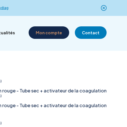
ydiag
ualités
Mon compte
Contact
lyses dans
Locaux et
e
Lieux de dépôt
Actualités
équipements
s)
rouge - Tube sec + activateur de la coagulation
s)
ertises
rouge - Tube sec + activateur de la coagulation
s)