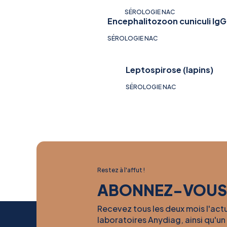
SÉROLOGIE NAC
Encephalitozoon cuniculi IgG
SÉROLOGIE NAC
Leptospirose (lapins)
SÉROLOGIE NAC
Restez à l'affut !
ABONNEZ-VOUS
Recevez tous les deux mois l'act
laboratoires Anydiag, ainsi qu'un