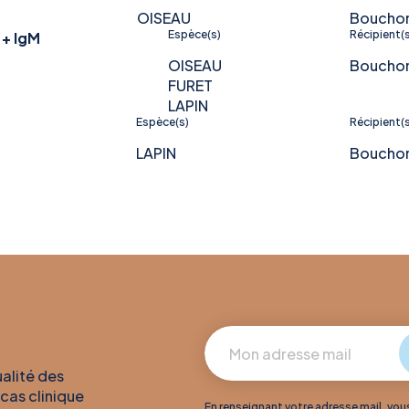
OISEAU
Bouchon 
Espèce(s)
Récipient(
 + IgM
OISEAU
Bouchon 
FURET
LAPIN
Espèce(s)
Récipient(
LAPIN
Bouchon 
ualité des
 cas clinique
En renseignant votre adresse mail, vo