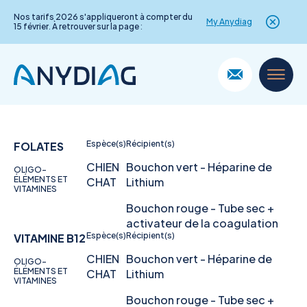
Nos tarifs 2026 s'appliqueront à compter du
My Anydiag
15 février. À retrouver sur la page :
Skip
to
content
Espèce(s)
Récipient(s)
FOLATES
CHIEN
Bouchon vert - Héparine de
OLIGO-
ÉLÉMENTS ET
CHAT
Lithium
VITAMINES
Bouchon rouge - Tube sec +
activateur de la coagulation
Espèce(s)
Récipient(s)
VITAMINE B12
CHIEN
Bouchon vert - Héparine de
OLIGO-
ÉLÉMENTS ET
CHAT
Lithium
VITAMINES
Bouchon rouge - Tube sec +