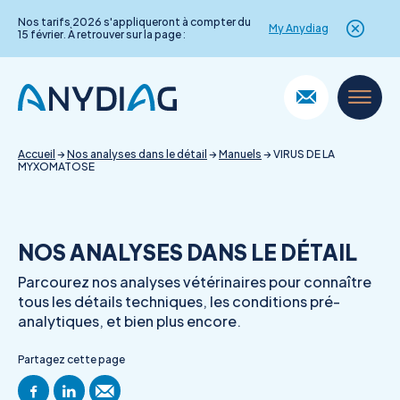
Nos tarifs 2026 s'appliqueront à compter du
My Anydiag
15 février. À retrouver sur la page :
Skip
to
content
Accueil
→
Nos analyses dans le détail
→
Manuels
→
VIRUS DE LA
MYXOMATOSE
NOS ANALYSES DANS LE DÉTAIL
Parcourez nos analyses vétérinaires pour connaître
tous les détails techniques, les conditions pré-
analytiques, et bien plus encore.
Partagez cette page