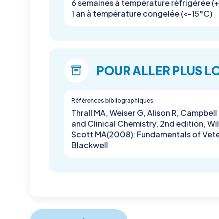
6 semaines à température réfrigérée (
1 an à température congelée (<-15°C)
POUR ALLER PLUS L
Références bibliographiques
Thrall MA, Weiser G, Alison R, Campbe
and Clinical Chemistry, 2nd edition, W
Scott MA(2008): Fundamentals of Veter
Blackwell