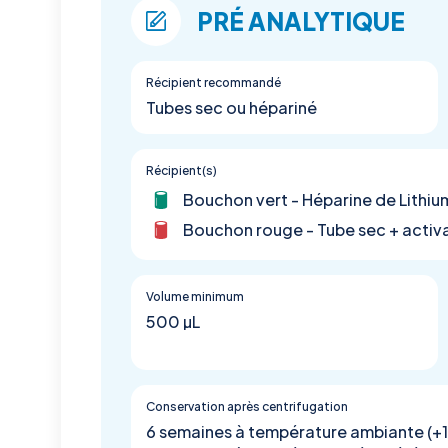
PRÉ ANALYTIQUE
Récipient recommandé
Tubes sec ou hépariné
Récipient(s)
Bouchon vert - Héparine de Lithiu
Bouchon rouge - Tube sec + activa
Volume minimum
500 µL
Conservation après centrifugation
6 semaines à température ambiante (+