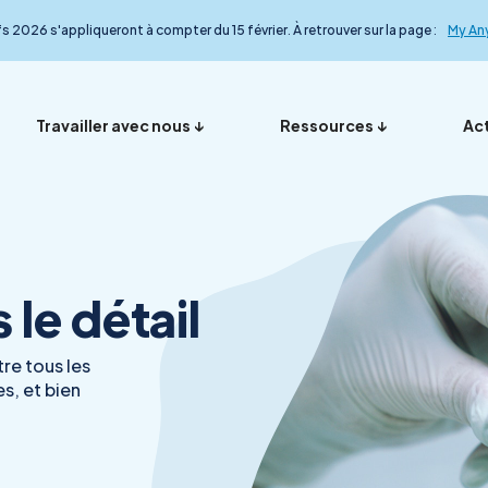
fs 2026 s'appliqueront à compter du 15 février. À retrouver sur la page :
My An
Travailler avec nous
Ressources
Act
Vos représentants en
Nos ana
Présentation
Foire aux questions
My Anydiag
L’équip
le détail
France
le détail
re tous les
s, et bien
Démarche qualité
Nos exp