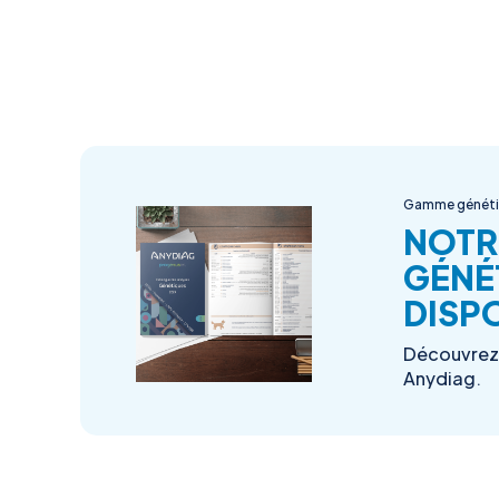
Gamme génét
NOTR
GÉNÉ
DISPO
Découvrez 
Anydiag.