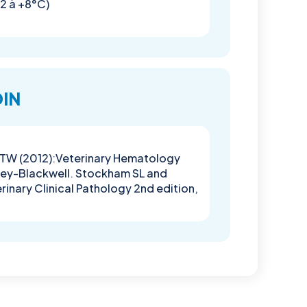
+2 à +8°C)
OIN
ll TW (2012):Veterinary Hematology
iley-Blackwell. Stockham SL and
inary Clinical Pathology 2nd edition,