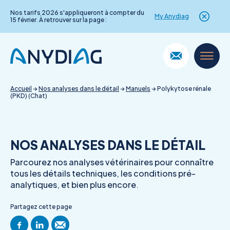
Nos tarifs 2026 s'appliqueront à compter du
My Anydiag
15 février. À retrouver sur la page :
Skip
to
content
Accueil
→
Nos analyses dans le détail
→
Manuels
→
Polykytose rénale
(PKD) (Chat)
NOS ANALYSES DANS LE DÉTAIL
Parcourez nos analyses vétérinaires pour connaître
tous les détails techniques, les conditions pré-
analytiques, et bien plus encore.
Partagez cette page