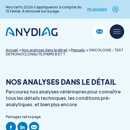
Nos tarifs 2026 s'appliqueront à compter du
My Anydiag
15 février. À retrouver sur la page :
Skip
to
content
Accueil
→
Nos analyses dans le détail
→
Manuels
→
ONCOLOGIE – TEST
DE MONOCLONALITÉ (PARR) B ET T
NOS ANALYSES DANS LE DÉTAIL
Parcourez nos analyses vétérinaires pour connaître
tous les détails techniques, les conditions pré-
analytiques, et bien plus encore.
Partagez cette page