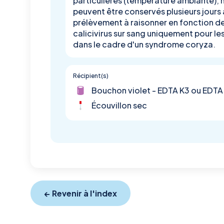
particulières (température ambiante), ni
peuvent être conservés plusieurs jours
prélèvement à raisonner en fonction d
calicivirus sur sang uniquement pour l
dans le cadre d'un syndrome coryza.
Récipient(s)
Bouchon violet - EDTA K3 ou EDTA
Écouvillon sec
← Revenir à l'index