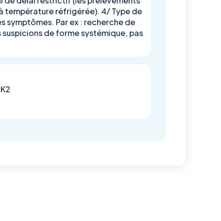
 de délai restrictif (les prélèvements
 à température réfrigérée). 4/ Type de
es symptômes. Par ex : recherche de
es suspicions de forme systémique, pas
 K2