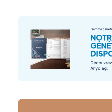
Gamme génét
NOTR
GÉNÉ
DISPO
Découvrez 
Anydiag.