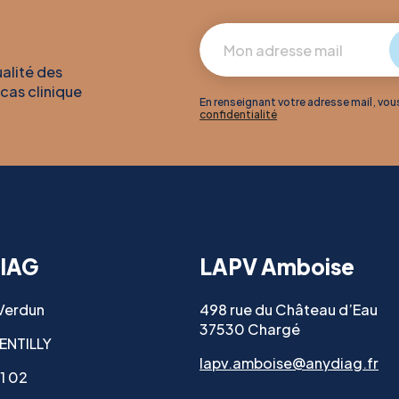
ualité des
 cas clinique
En renseignant votre adresse mail, vo
confidentialité
IAG
LAPV Amboise
 Verdun
498 rue du Château d’Eau
37530 Chargé
ENTILLY
lapv.amboise@anydiag.fr
11 02