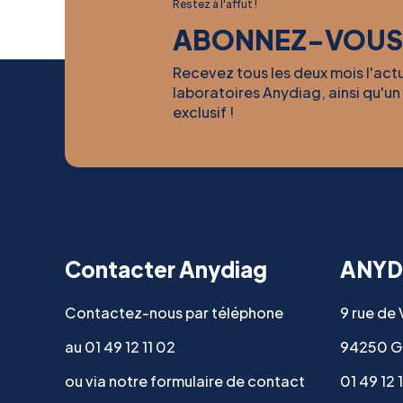
Restez à l'affut !
ABONNEZ-VOUS
Recevez tous les deux mois l'act
laboratoires Anydiag, ainsi qu'un
exclusif !
Contacter Anydiag
ANYD
Contactez-nous par téléphone
9 rue de
au 01 49 12 11 02
94250 G
ou via notre formulaire de contact
01 49 12 