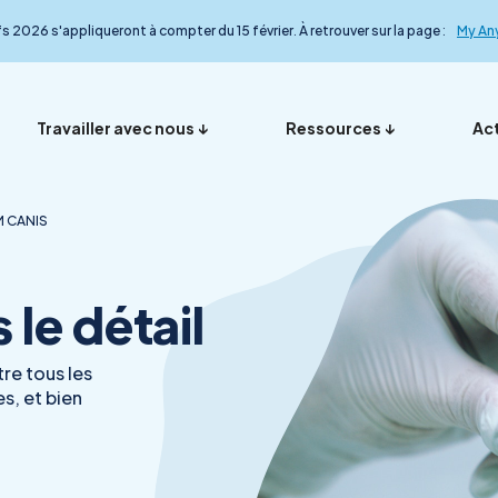
fs 2026 s'appliqueront à compter du 15 février. À retrouver sur la page :
My An
Travailler avec nous
Ressources
Act
 CANIS
Vos représentants en
Nos ana
Présentation
Foire aux questions
My Anydiag
L’équip
le détail
France
le détail
re tous les
s, et bien
Démarche qualité
Nos exp