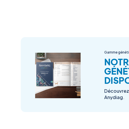
Gamme génét
NOTR
GÉNÉ
DISPO
Découvrez 
Anydiag.