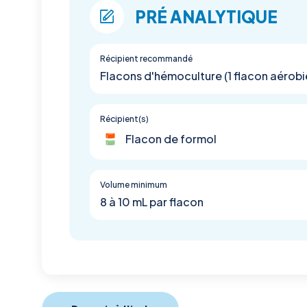
PRÉ ANALYTIQUE
Récipient recommandé
Flacons d'hémoculture (1 flacon aérobie
Récipient(s)
Flacon de formol
Volume minimum
8 à 10 mL par flacon