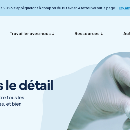
fs 2026 s'appliqueront à compter du 15 février. À retrouver sur la page :
My An
Travailler avec nous
Ressources
Act
Vos représentants en
Nos ana
Présentation
Foire aux questions
My Anydiag
L’équip
le détail
France
le détail
re tous les
s, et bien
Démarche qualité
Nos exp