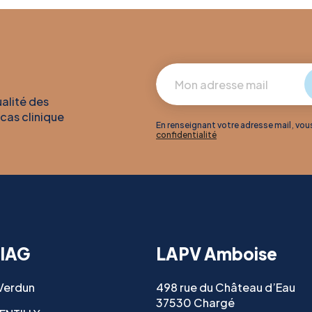
ualité des
 cas clinique
En renseignant votre adresse mail, vo
confidentialité
IAG
LAPV Amboise
 Verdun
498 rue du Château d’Eau
37530 Chargé