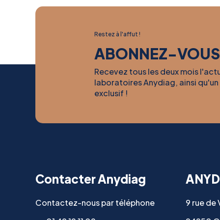
Restez à l'affut !
ABONNEZ-VOUS
Recevez tous les deux mois l'act
laboratoires Anydiag, ainsi qu'un
exclusif !
Contacter Anydiag
ANYD
Contactez-nous par téléphone
9 rue de