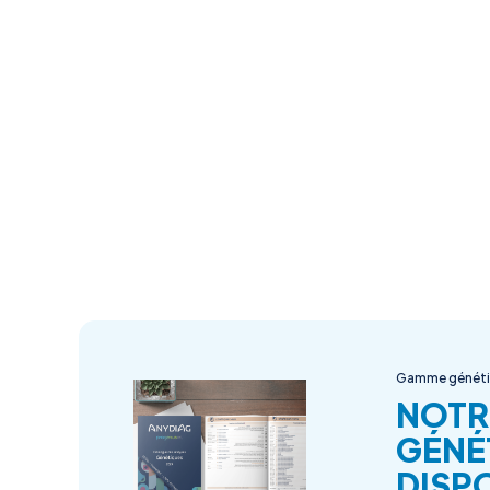
Gamme génét
NOTR
GÉNÉ
DISPO