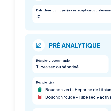
Délai de rendu moyen (après réception du prélèveme
J0
PRÉ ANALYTIQUE
Récipient recommandé
Tubes sec ou hépariné
Récipient(s)
Bouchon vert - Héparine de Lithiu
Bouchon rouge - Tube sec + activa