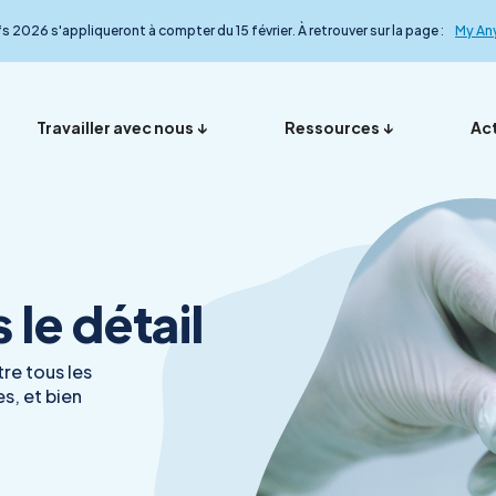
fs 2026 s'appliqueront à compter du 15 février. À retrouver sur la page :
My An
Travailler avec nous
Ressources
Act
Vos représentants en
Nos ana
Présentation
Foire aux questions
My Anydiag
L’équip
le détail
France
le détail
re tous les
s, et bien
Démarche qualité
Nos exp