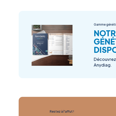
Gamme génét
NOTR
GÉNÉ
DISPO
Découvrez 
Anydiag.
Restez à l'affut !