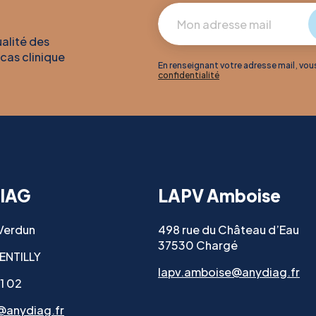
ualité des
 cas clinique
En renseignant votre adresse mail, vo
confidentialité
IAG
LAPV Amboise
 Verdun
498 rue du Château d’Eau
37530 Chargé
ENTILLY
lapv.amboise@anydiag.fr
11 02
@anydiag.fr