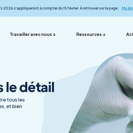
fs 2026 s'appliqueront à compter du 15 février. À retrouver sur la page :
My An
Travailler avec nous
Ressources
Act
Vos représentants en
Nos ana
Présentation
Foire aux questions
My Anydiag
L’équip
le détail
France
le détail
re tous les
s, et bien
Démarche qualité
Nos exp