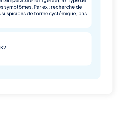
 à température réfrigérée). 4/ Type de
es symptômes. Par ex : recherche de
es suspicions de forme systémique, pas
 K2