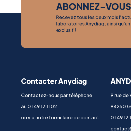
ABONNEZ-VOUS
Recevez tous les deux mois l'act
laboratoires Anydiag, ainsi qu'un
exclusif !
Contacter Anydiag
ANYD
Contactez-nous par téléphone
9 rue de
au 01 49 12 11 02
94250 G
ou via notre formulaire de contact
01 49 12 
contact