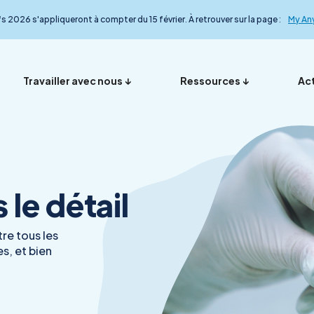
fs 2026 s'appliqueront à compter du 15 février. À retrouver sur la page :
My An
Travailler avec nous
Ressources
Act
Vos représentants en
Nos ana
Présentation
Foire aux questions
My Anydiag
L’équip
le détail
France
le détail
re tous les
s, et bien
Démarche qualité
Nos exp