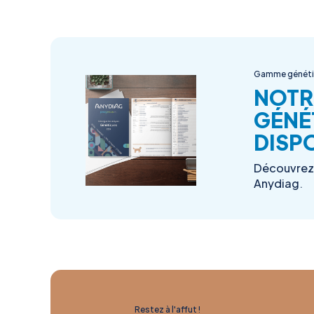
Gamme génét
NOTR
GÉNÉ
DISPO
Découvrez 
Anydiag.
Restez à l'affut !