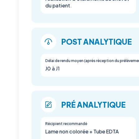
du patient.
POST ANALYTIQUE
Délai de rendu moyen (après réception du prélèveme
J0 à J1
PRÉ ANALYTIQUE
Récipient recommandé
Lame non colorée + Tube EDTA