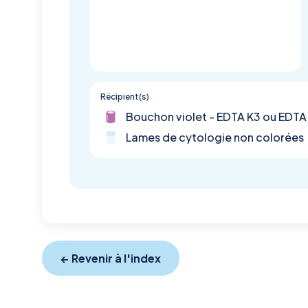
Récipient(s)
Bouchon violet - EDTA K3 ou EDTA
Lames de cytologie non colorées
← Revenir à l'index