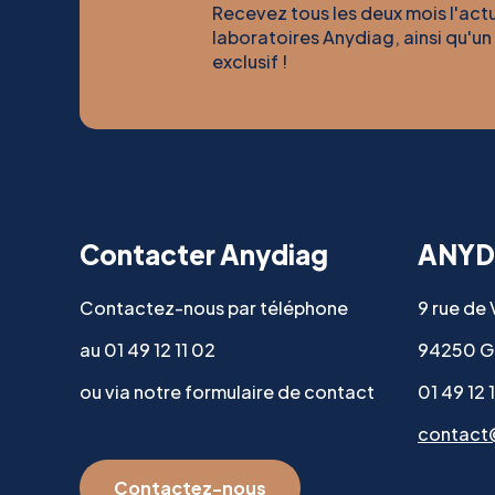
Recevez tous les deux mois l'act
laboratoires Anydiag, ainsi qu'un
exclusif !
Contacter Anydiag
ANYD
Contactez-nous par téléphone
9 rue de
au 01 49 12 11 02
94250 G
ou via notre formulaire de contact
01 49 12 
contact
Contactez-nous