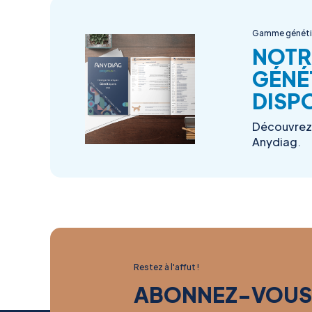
Gamme génét
NOTR
GÉNÉ
DISPO
Découvrez 
Anydiag.
Restez à l'affut !
ABONNEZ-VOUS