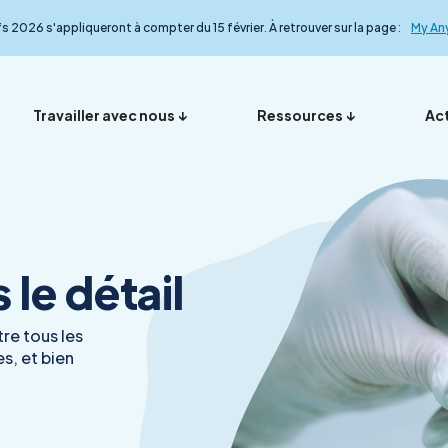
fs 2026 s'appliqueront à compter du 15 février. À retrouver sur la page :
My An
Travailler avec nous
Ressources
Act
Vos représentants en
Nos ana
Présentation
Foire aux questions
My Anydiag
L’équip
le détail
France
le détail
re tous les
s, et bien
Démarche qualité
Nos exp