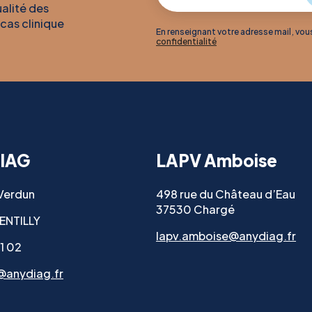
ualité des
 cas clinique
En renseignant votre adresse mail, vo
confidentialité
IAG
LAPV Amboise
 Verdun
498 rue du Château d’Eau
37530 Chargé
ENTILLY
lapv.amboise@anydiag.fr
11 02
@anydiag.fr