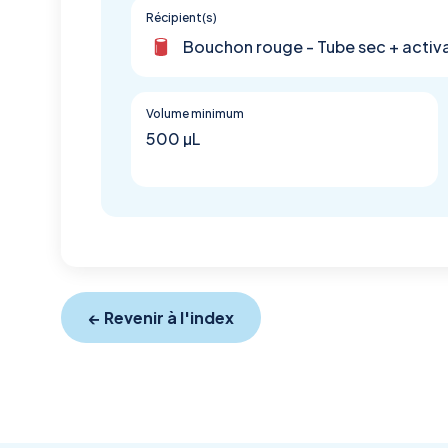
Récipient(s)
Bouchon rouge - Tube sec + activa
Volume minimum
500 µL
← Revenir à l'index