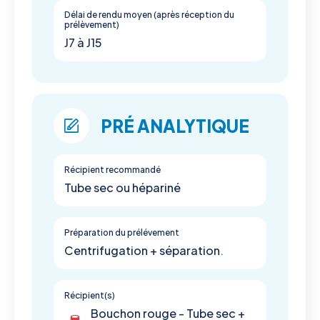
Délai de rendu moyen (après réception du
prélèvement)
J7 à J15
PRÉ ANALYTIQUE
Récipient recommandé
Tube sec ou hépariné
Préparation du prélévement
Centrifugation + séparation.
Récipient(s)
Bouchon rouge - Tube sec +