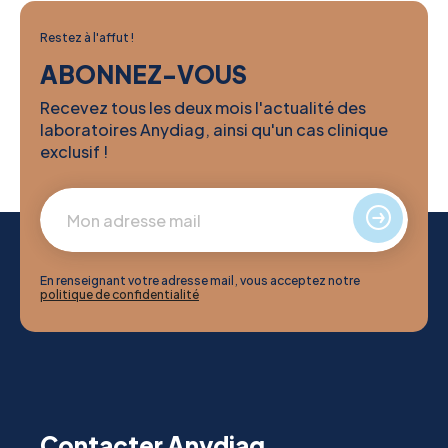
Restez à l'affut !
ABONNEZ-VOUS
Recevez tous les deux mois l'actualité des
laboratoires Anydiag, ainsi qu'un cas clinique
exclusif !
En renseignant votre adresse mail, vous acceptez notre
politique de confidentialité
Contacter Anydiag