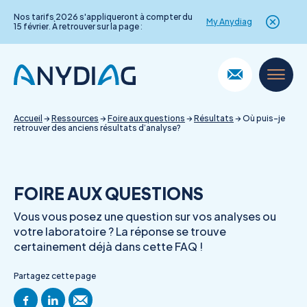
Nos tarifs 2026 s'appliqueront à compter du
My Anydiag
15 février. À retrouver sur la page :
Skip
to
content
Accueil
→
Ressources
→
Foire aux questions
→
Résultats
→
Où puis-je
retrouver des anciens résultats d’analyse?
FOIRE AUX QUESTIONS
Vous vous posez une question sur vos analyses ou
votre laboratoire ? La réponse se trouve
certainement déjà dans cette FAQ !
Partagez cette page