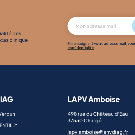
ualité des
 cas clinique
En renseignant votre adresse mail, vo
confidentialité
IAG
LAPV Amboise
 Verdun
498 rue du Château d’Eau
37530 Chargé
ENTILLY
lapv.amboise@anydiag.fr