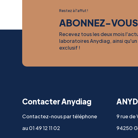
Restez à l'affut !
ABONNEZ-VOUS
Recevez tous les deux mois l'act
laboratoires Anydiag, ainsi qu'un
exclusif !
Contacter Anydiag
ANYD
Contactez-nous par téléphone
9 rue de
au 01 49 12 11 02
94250 G