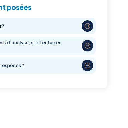
nt posées
r?
nt à l’analyse, ni effectué en
r espèces ?