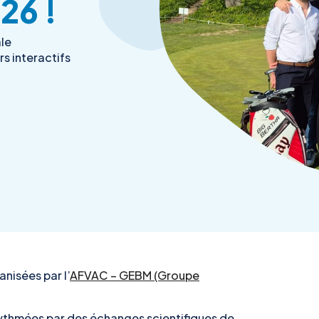
26 !
le
rs interactifs
nisées par l’
AFVAC – GEBM (Groupe
rythmées par des échanges scientifiques de