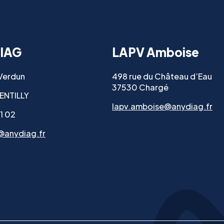
IAG
LAPV Amboise
 Verdun
498 rue du Château d’Eau
37530 Chargé
ENTILLY
lapv.amboise@anydiag.fr
11 02
@anydiag.fr