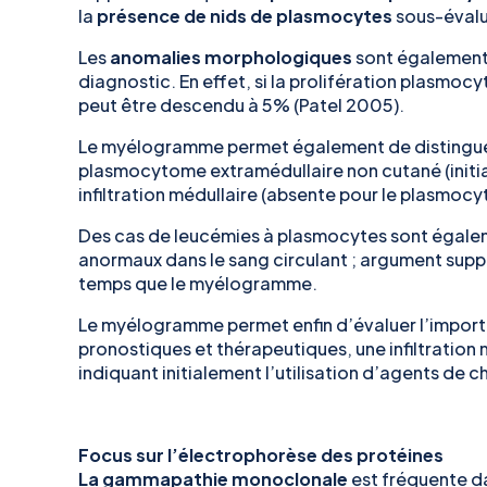
la
présence de nids de plasmocytes
sous-évalu
Les
anomalies morphologiques
sont également
diagnostic. En effet, si la prolifération plasmocyt
peut être descendu à 5% (Patel 2005).
Le myélogramme permet également de distingue
plasmocytome extramédullaire non cutané (initi
infiltration médullaire (absente pour le plasmoc
Des cas de leucémies à plasmocytes sont égale
anormaux dans le sang circulant ; argument supp
temps que le myélogramme.
Le myélogramme permet enfin d’évaluer l’impor
pronostiques et thérapeutiques, une infiltration
indiquant initialement l’utilisation d’agents de
Focus sur l’électrophorèse des protéines
La gammapathie monoclonale
est fréquente da