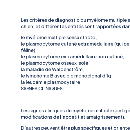
Les critères de diagnostic du myélome multiple s
chien, et différentes entités sont rapportées da
le myélome multiple
sensu stricto
,
le plasmocytome cutané extramédullaire (qui pe
féline),
le plasmocytome extramédullaire non cutané,
le plasmocytome osseux isolé,
la maladie de Waldenström,
le lymphome B avec pic monoclonal d’Ig,
la leucémie plasmocytaire.
SIGNES CLINIQUES
Les signes cliniques de myélome multiple sont 
modifications de l’appétit et amaigrissement).
D’autres peuvent être plus spécifiques et orient