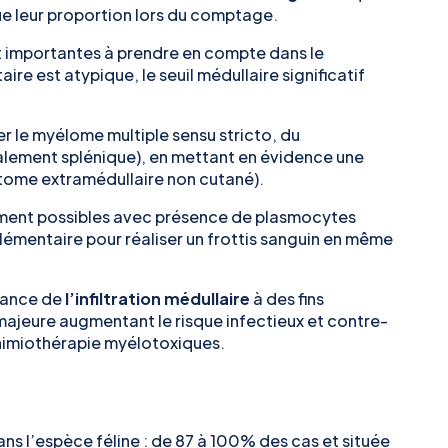
e leur proportion lors du comptage.
 importantes à prendre en compte dans le
aire est atypique, le seuil médullaire significatif
r le myélome multiple
sensu stricto,
du
alement splénique), en mettant en évidence une
ytome extramédullaire non cutané).
ment possibles avec présence de plasmocytes
lémentaire pour réaliser un frottis sanguin en même
tance de
l’infiltration médullaire
à des fins
 majeure augmentant le risque infectieux et contre-
 chimiothérapie myélotoxiques.
ns l’espèce féline : de 87 à 100% des cas et située