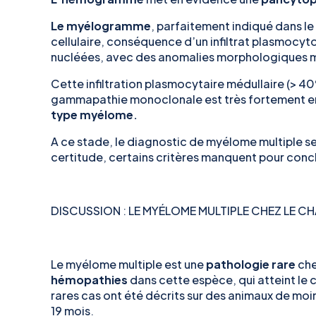
Le
myélogramme
, parfaitement indiqué dans le
cellulaire, conséquence d’un infiltrat plasmocyt
nucléées, avec des anomalies morphologiques m
Cette infiltration plasmocytaire médullaire (> 
gammapathie monoclonale est très fortement e
type myélome.
A ce stade, le diagnostic de myélome multiple
se
certitude, certains critères manquent pour conclu
DISCUSSION :
LE MYÉLOME MULTIPLE CHEZ LE C
Le myélome multiple est une
pathologie rare
che
hémopathies
dans cette espèce, qui atteint le 
rares cas ont été décrits sur des animaux de moin
19 mois.