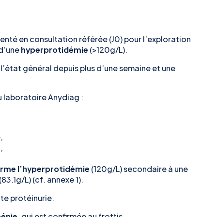
enté en consultation référée (J0) pour l’exploration
 d’une
hyperprotidémie
(>120g/L).
l’état général depuis plus d’une semaine et une
au laboratoire Anydiag
:
,
,
irme l’hyperprotidémie
(120g/L) secondaire à une
.1g/L) (cf. annexe 1).
rte protéinurie.
énie
, qui est confirmée au frottis.