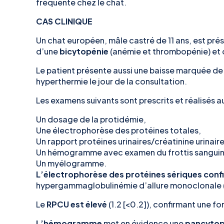
fréquente chez le chat.
CAS CLINIQUE
Un chat européen, mâle castré de 11 ans, est prés
d’une
bicytopénie
(anémie et thrombopénie) et
Le patient présente aussi une baisse marquée de 
hyperthermie
le jour de la consultation.
Les examens suivants sont prescrits et réalisés 
Un dosage de la protidémie,
Une électrophorèse des protéines totales,
Un rapport protéines urinaires/créatinine urinaire
Un hémogramme avec examen du frottis sanguin
Un myélogramme.
L’électrophorèse des protéines sériques conf
hypergammaglobulinémie d’allure monoclonale (83
Le
RPCU est élevé
(1.2 [<0.2]), confirmant une fo
L’hémogramme
met en évidence une
pancytop