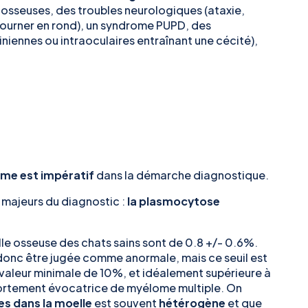
rs osseuses, des troubles neurologiques (ataxie,
urner en rond), un syndrome PUPD, des
niennes ou intraoculaires entraînant une cécité),
e est impératif
dans la démarche diagnostique.
s majeurs du diagnostic :
la plasmocytose
le osseuse des chats sains sont de 0.8 +/- 0.6%.
donc être jugée comme anormale, mais ce seuil est
 valeur minimale de 10%, et idéalement supérieure à
fortement évocatrice de myélome multiple. On
es dans la moelle
est souvent
hétérogène
et que