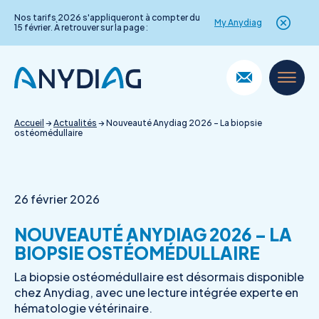
Nos tarifs 2026 s'appliqueront à compter du
My Anydiag
15 février. À retrouver sur la page :
Skip
to
content
Accueil
→
Actualités
→
Nouveauté Anydiag 2026 – La biopsie
ostéomédullaire
26 février 2026
NOUVEAUTÉ ANYDIAG 2026 – LA
BIOPSIE OSTÉOMÉDULLAIRE
La biopsie ostéomédullaire est désormais disponible
chez Anydiag, avec une lecture intégrée experte en
hématologie vétérinaire.