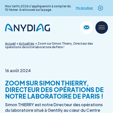
Nos tarifs 2026 s'appliqueront à compter du
My Anydiag
15 février. À retrouver sur la page :
Skip
to
content
Accueil
→
Actualités
→
Zoom sur Simon Thierry, Directeur des
opérations de notre laboratoire de Paris !
16 août 2024
ZOOM SUR SIMON THIERRY,
DIRECTEUR DES OPÉRATIONS DE
NOTRE LABORATOIRE DE PARIS !
Simon THIERRY est notre Directeur des opérations
du laboratoire situé à Gentilly au cœur du Centre