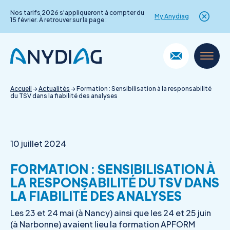
Nos tarifs 2026 s'appliqueront à compter du
My Anydiag
15 février. À retrouver sur la page :
Skip
to
content
Accueil
→
Actualités
→
Formation : Sensibilisation à la responsabilité
du TSV dans la fiabilité des analyses
10 juillet 2024
FORMATION : SENSIBILISATION À
LA RESPONSABILITÉ DU TSV DANS
LA FIABILITÉ DES ANALYSES
Les 23 et 24 mai (à Nancy) ainsi que les 24 et 25 juin
(à Narbonne) avaient lieu la formation APFORM