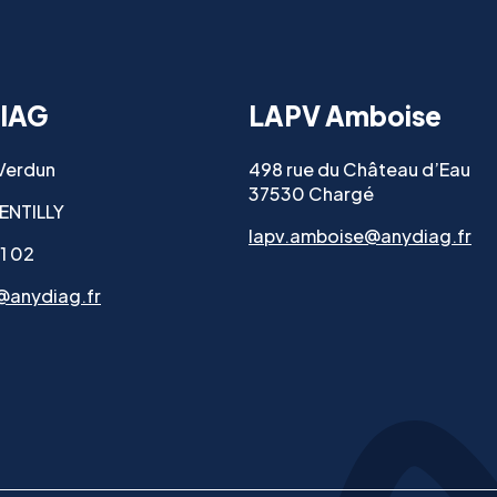
IAG
LAPV Amboise
 Verdun
498 rue du Château d’Eau
37530 Chargé
ENTILLY
lapv.amboise@anydiag.fr
11 02
@anydiag.fr