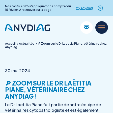
Nos tarifs 2026 s'appliqueront à compter du
My Anydiag
15 février. À retrouver sur la page :
Skip
to
content
Accueil
→
Actualités
→
🔎 Zoom sur le Dr Laëtitia Piane, vétérinaire chez
Anydiag !
30 mai 2024
🔎 ZOOM SUR LE DR LAËTITIA
PIANE, VÉTÉRINAIRE CHEZ
ANYDIAG !
Le Dr Laetitia Piane fait partie de notre équipe de
vétérinaires cytopathologiste et est également