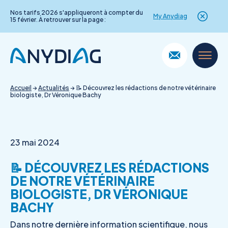
Nos tarifs 2026 s'appliqueront à compter du
My Anydiag
15 février. À retrouver sur la page :
Skip
to
content
Accueil
→
Actualités
→
📝 Découvrez les rédactions de notre vétérinaire
biologiste, Dr Véronique Bachy
23 mai 2024
📝 DÉCOUVREZ LES RÉDACTIONS
DE NOTRE VÉTÉRINAIRE
BIOLOGISTE, DR VÉRONIQUE
BACHY
Dans notre dernière information scientifique, nous