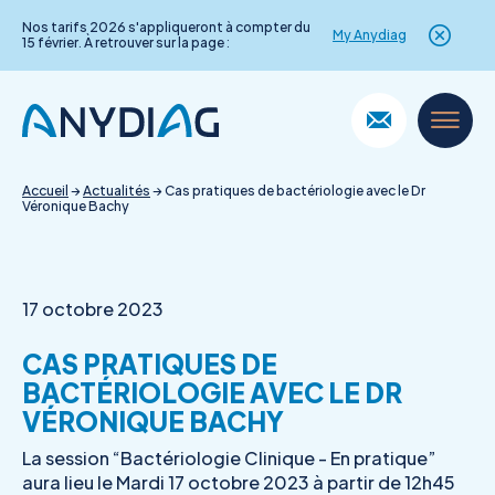
Nos tarifs 2026 s'appliqueront à compter du
My Anydiag
15 février. À retrouver sur la page :
Skip
to
content
Accueil
→
Actualités
→
Cas pratiques de bactériologie avec le Dr
Véronique Bachy
17 octobre 2023
CAS PRATIQUES DE
BACTÉRIOLOGIE AVEC LE DR
VÉRONIQUE BACHY
La session “Bactériologie Clinique - En pratique”
aura lieu le Mardi 17 octobre 2023 à partir de 12h45