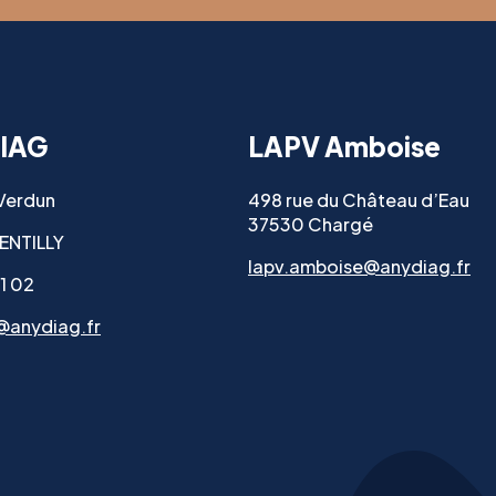
IAG
LAPV Amboise
 Verdun
498 rue du Château d’Eau
37530 Chargé
ENTILLY
lapv.amboise@anydiag.fr
11 02
@anydiag.fr