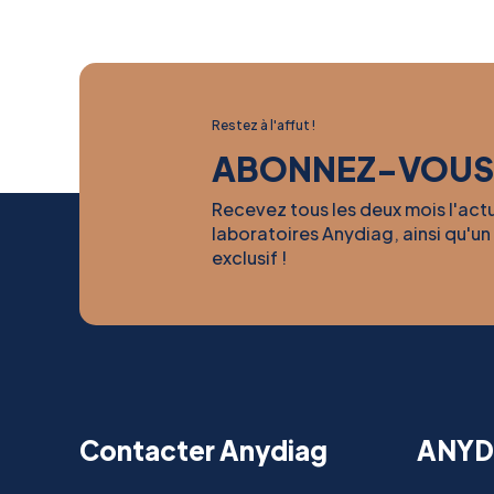
Restez à l'affut !
ABONNEZ-VOUS
Recevez tous les deux mois l'act
laboratoires Anydiag, ainsi qu'un
exclusif !
Contacter Anydiag
ANYD