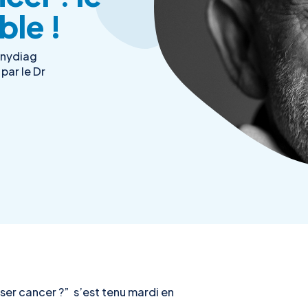
ble !
Anydiag
par le Dr
r cancer ?” s’est tenu mardi en