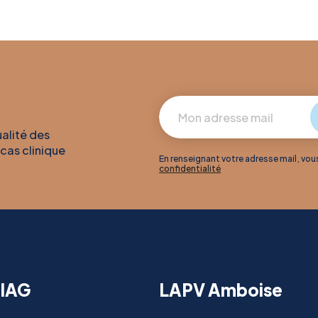
ualité des
 cas clinique
En renseignant votre adresse mail, vo
confidentialité
IAG
LAPV Amboise