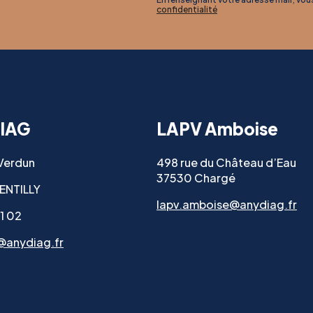
confidentialité
IAG
LAPV Amboise
 Verdun
498 rue du Château d’Eau
37530 Chargé
ENTILLY
lapv.amboise@anydiag.fr
11 02
@anydiag.fr