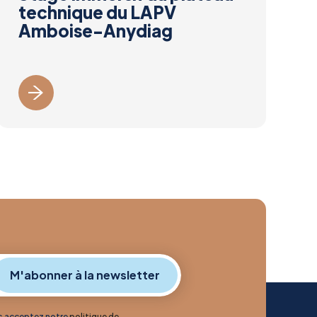
technique du LAPV
Amboise-Anydiag
us acceptez notre
politique de