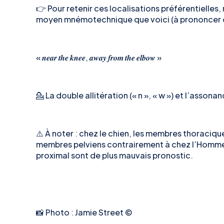
👉 Pour retenir ces localisations préférentielles,
moyen mnémotechnique que voici (à prononcer d’u
« 𝒏𝒆𝒂𝒓 𝒕𝒉𝒆 𝒌𝒏𝒆𝒆, 𝒂𝒘𝒂𝒚 𝒇𝒓𝒐𝒎 𝒕𝒉𝒆 𝒆𝒍𝒃𝒐𝒘 »
💁 La double allitération (« n », « w ») et l’assonan
⚠️ À noter : chez le chien, les membres thoraciq
membres pelviens contrairement à chez l’Homme, 
proximal sont de plus mauvais pronostic.
📸 Photo : Jamie Street ©️