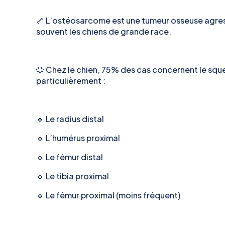
🦴 L’ostéosarcome est une tumeur osseuse agres
souvent les chiens de grande race.
🐶 Chez le chien, 75% des cas concernent le sque
particulièrement :
🔹 Le radius distal
🔹 L’humérus proximal
🔹 Le fémur distal
🔹 Le tibia proximal
🔹 Le fémur proximal (moins fréquent)