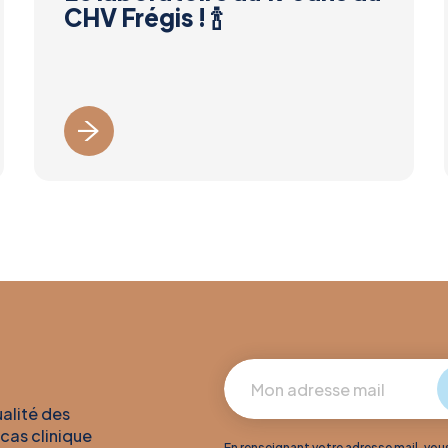
CHV Frégis ! 🍾
ualité des
 cas clinique
En renseignant votre adresse mail, vo