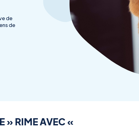
ve de
iens de
 » RIME AVEC «