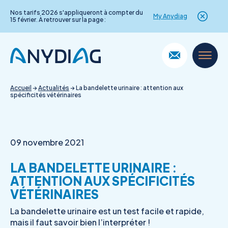
Nos tarifs 2026 s'appliqueront à compter du
My Anydiag
15 février. À retrouver sur la page :
Skip
to
content
Accueil
→
Actualités
→
La bandelette urinaire : attention aux
spécificités vétérinaires
09 novembre 2021
LA BANDELETTE URINAIRE :
ATTENTION AUX SPÉCIFICITÉS
VÉTÉRINAIRES
La bandelette urinaire est un test facile et rapide,
mais il faut savoir bien l’interpréter !