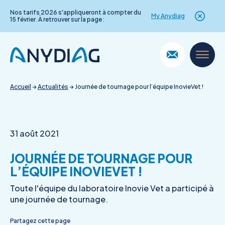
Nos tarifs 2026 s'appliqueront à compter du
My Anydiag
15 février. À retrouver sur la page :
Skip
to
content
Accueil
→
Actualités
→
Journée de tournage pour l’équipe InovieVet !
31 août 2021
JOURNÉE DE TOURNAGE POUR
L’ÉQUIPE INOVIEVET !
Toute l'équipe du laboratoire Inovie Vet a participé à
une journée de tournage.
Partagez cette page