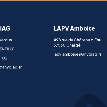
IAG
LAPV Amboise
 Verdun
498 rue du Château d’Eau
37530 Chargé
ENTILLY
lapv.amboise@anydiag.fr
11 02
@anydiag.fr