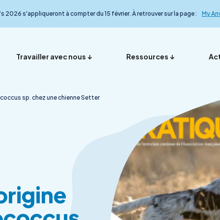
fs 2026 s'appliqueront à compter du 15 février. À retrouver sur la page :
My An
Travailler avec nous
Ressources
Act
coccus sp. chez une chienne Setter
Vos représentants en
Nos ana
Présentation
Foire aux questions
My Anydiag
L’équip
France
le détail
Démarche qualité
Nos exp
rigine
ococcus