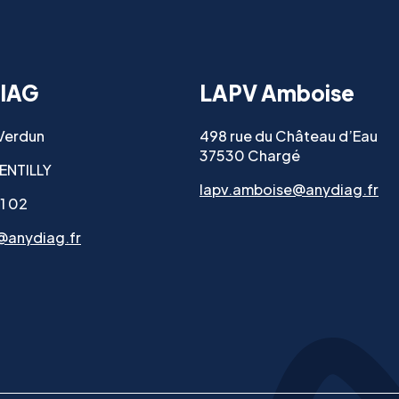
IAG
LAPV Amboise
 Verdun
498 rue du Château d’Eau
37530 Chargé
ENTILLY
lapv.amboise@anydiag.fr
11 02
@anydiag.fr